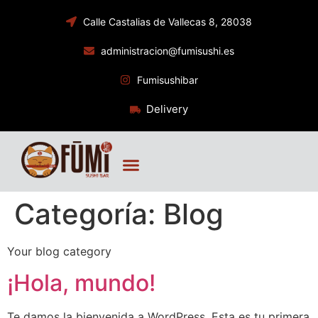
Calle Castalias de Vallecas 8, 28038
administracion@fumisushi.es
Fumisushibar
Delivery
Categoría:
Blog
Your blog category
¡Hola, mundo!
Te damos la bienvenida a WordPress. Esta es tu primera